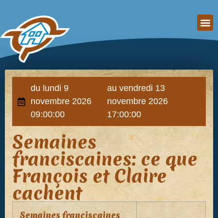
du lundi 9
au vendredi 13
novembre 2026
novembre 2026
09:00:00
17:00:00
Semaines
franciscaines: ce que
François et Claire
cachent
Semaines franciscaines