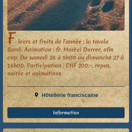
F
leurs et fruits de l’année ; la tavola
Bardi. Animation : fr. Marcel Durrer, ofm
cap. Du samedi 26 à 9h00 au dimanche 27 à
16h00. Participation : CHF 200.-, repas,
nuitée et animations
Hôtellerie franciscaine
.
Information