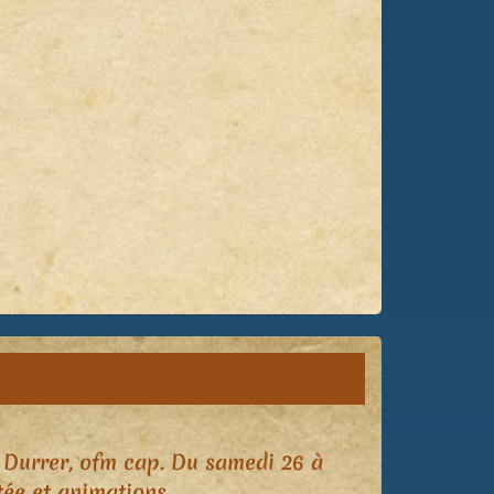
cel Durrer, ofm cap. Du samedi 26 à
tée et animations